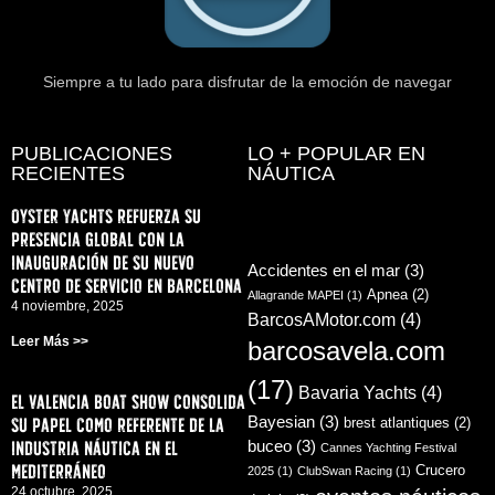
Siempre a tu lado para disfrutar de la emoción de navegar
PUBLICACIONES
LO + POPULAR EN
RECIENTES
NÁUTICA
Oyster Yachts refuerza su
presencia global con la
inauguración de su nuevo
Accidentes en el mar
(3)
centro de servicio en Barcelona
Apnea
(2)
Allagrande MAPEI
(1)
4 noviembre, 2025
BarcosAMotor.com
(4)
Leer Más >>
barcosavela.com
(17)
Bavaria Yachts
(4)
El Valencia Boat Show consolida
su papel como referente de la
Bayesian
(3)
brest atlantiques
(2)
industria náutica en el
buceo
(3)
Cannes Yachting Festival
Mediterráneo
Crucero
2025
(1)
ClubSwan Racing
(1)
24 octubre, 2025