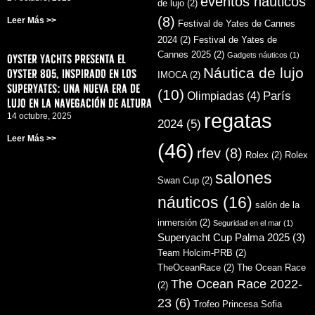
eventos náuticos
de lujo
(2)
(8)
Leer Más >>
Festival de Yates de Cannes
2024
(2)
Festival de Yates de
Cannes 2025
(2)
Gadgets náuticos
(1)
Oyster Yachts presenta el
Náutica de lujo
Oyster 805, inspirado en los
IMOCA
(2)
superyates: una nueva era de
(10)
París
Olimpiadas
(4)
lujo en la navegación de altura
regatas
14 octubre, 2025
2024
(5)
Leer Más >>
(46)
rfev
(8)
Rolex
(2)
Rolex
salones
Swan Cup
(2)
náuticos
(16)
salón de la
inmersión
(2)
Seguridad en el mar
(1)
Superyacht Cup Palma 2025
(3)
Team Holcim-PRB
(2)
TheOceanRace
(2)
The Ocean Race
The Ocean Race 2022-
(2)
23
(6)
Trofeo Princesa Sofia