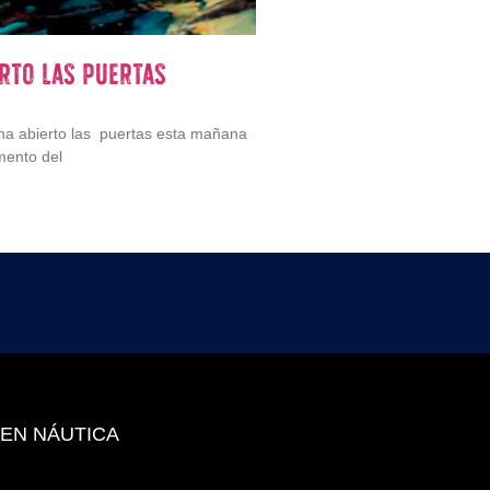
erto las puertas
 ha abierto las puertas esta mañana
mento del
 EN NÁUTICA