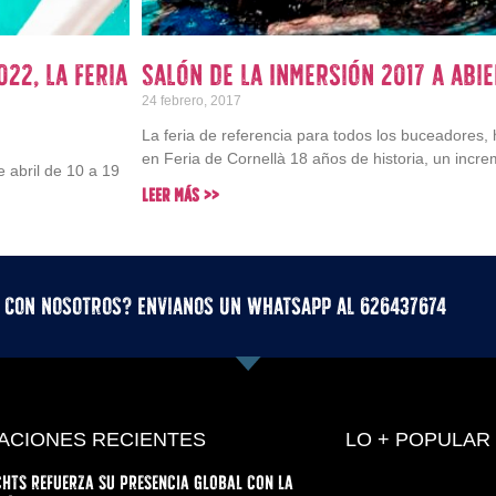
022, la feria
Salón de la Inmersión 2017 a abi
24 febrero, 2017
La feria de referencia para todos los buceadores,
en Feria de Cornellà 18 años de historia, un incre
e abril de 10 a 19
Leer Más >>
r con nosotros? Envianos un whatsApp al 626437674
ACIONES RECIENTES
LO + POPULAR
hts refuerza su presencia global con la