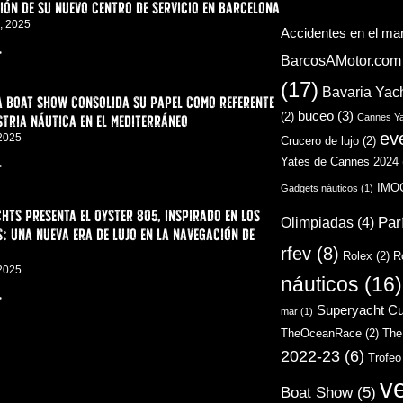
ón de su nuevo centro de servicio en Barcelona
, 2025
Accidentes en el ma
>
BarcosAMotor.com
(17)
Bavaria Yac
a Boat Show consolida su papel como referente
buceo
(3)
(2)
stria náutica en el Mediterráneo
Cannes Ya
ev
 2025
Crucero de lujo
(2)
Yates de Cannes 2024
>
IMO
Gadgets náuticos
(1)
hts presenta el Oyster 805, inspirado en los
Par
Olimpiadas
(4)
: una nueva era de lujo en la navegación de
rfev
(8)
Rolex
(2)
R
 2025
náuticos
(16)
>
Superyacht C
mar
(1)
TheOceanRace
(2)
The
2022-23
(6)
Trofeo
v
Boat Show
(5)