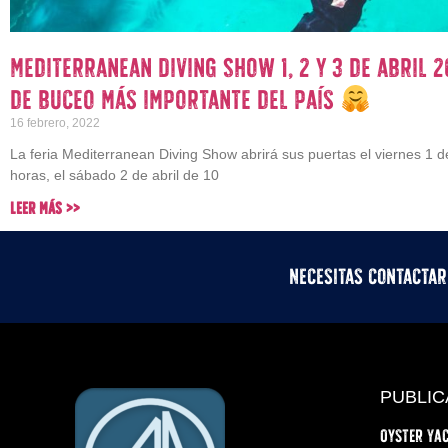
Mediterranean Diving Show 1, 2 y 3 de abril 2
de buceo más importante del país
16 febrero, 2022
La feria Mediterranean Diving Show abrirá sus puertas el viernes 1 d
horas, el sábado 2 de abril de 10
Leer Más >>
Necesitas contacta
PUBLIC
Oyster Yac