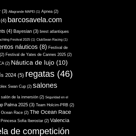
r
(3)
Apnea
(2)
Allagrande MAPEI
(1)
barcosavela.com
(4)
hts
(4)
Bayesian
(3)
brest atlantiques
chting Festival 2025
(1)
ClubSwan Racing
(1)
entos náuticos
(8)
Festival de
(2)
Festival de Yates de Cannes 2025
(2)
Náutica de lujo
(10)
CA
(2)
regatas
(46)
ís 2024
(5)
salones
olex Swan Cup
(2)
salón de la inmersión
(2)
Seguridad en el
up Palma 2025
(3)
Team Holcim-PRB
(2)
The Ocean Race
 Ocean Race
(2)
Valencia
 Princesa Sofia Iberostar
(2)
ela de competición