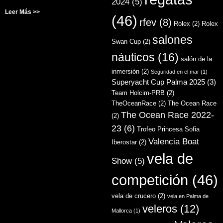
2024
(5)
Leer Más >>
(46)
rfev
(8)
Rolex
(2)
Rolex
salones
Swan Cup
(2)
náuticos
(16)
salón de la
inmersión
(2)
Seguridad en el mar
(1)
Superyacht Cup Palma 2025
(3)
Team Holcim-PRB
(2)
TheOceanRace
(2)
The Ocean Race
The Ocean Race 2022-
(2)
23
(6)
Trofeo Princesa Sofia
Valencia Boat
Iberostar
(2)
vela de
Show
(5)
competición
(46)
vela de crucero
(2)
vela en Palma de
veleros
(12)
Mallorca
(1)