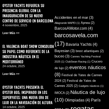
Oyster Yachts refuerza su
presencia global con la
inauguración de su nuevo
Accidentes en el mar
(3)
centro de servicio en Barcelona
Apnea
(2)
Allagrande MAPEI
(1)
4 noviembre, 2025
BarcosAMotor.com
(4)
Leer Más >>
barcosavela.com
(17)
Bavaria Yachts
(4)
El Valencia Boat Show consolida
su papel como referente de la
Bayesian
(3)
brest atlantiques
(2)
industria náutica en el
buceo
(3)
Cannes Yachting Festival
Mediterráneo
Crucero
2025
(1)
ClubSwan Racing
(1)
24 octubre, 2025
eventos náuticos
de lujo
(2)
(8)
Leer Más >>
Festival de Yates de Cannes
2024
(2)
Festival de Yates de
Cannes 2025
(2)
Gadgets náuticos
(1)
Oyster Yachts presenta el
Náutica de lujo
Oyster 805, inspirado en los
IMOCA
(2)
superyates: una nueva era de
(10)
París
Olimpiadas
(4)
lujo en la navegación de altura
regatas
14 octubre, 2025