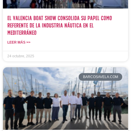
El Valencia Boat Show consolida su papel como
referente de la industria náutica en el
Mediterráneo
LEER MÁS >>
24 octubre, 2025
BARCOSAVELA.COM