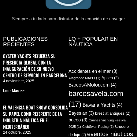
Siempre a tu lado para disfrutar de la emoción de navegar
PUBLICACIONES
LO + POPULAR EN
RECIENTES
NÁUTICA
Oyster Yachts refuerza su
presencia global con la
inauguración de su nuevo
Accidentes en el mar
(3)
centro de servicio en Barcelona
Apnea
(2)
Allagrande MAPEI
(1)
4 noviembre, 2025
BarcosAMotor.com
(4)
Leer Más >>
barcosavela.com
(17)
Bavaria Yachts
(4)
El Valencia Boat Show consolida
su papel como referente de la
Bayesian
(3)
brest atlantiques
(2)
industria náutica en el
buceo
(3)
Cannes Yachting Festival
Mediterráneo
Crucero
2025
(1)
ClubSwan Racing
(1)
24 octubre, 2025
eventos náuticos
de lujo
(2)