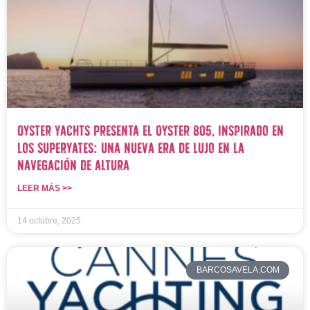
Oyster Yachts presenta el Oyster 805, inspirado en
los superyates: una nueva era de lujo en la
navegación de altura
LEER MÁS >>
14 octubre, 2025
BARCOSAVELA.COM