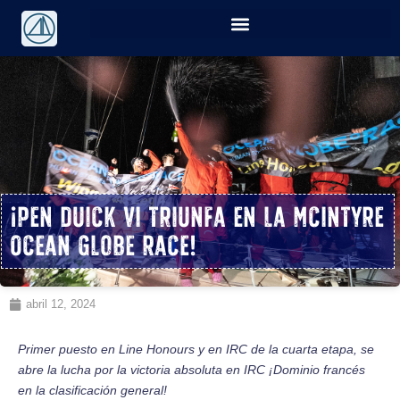
¡Pen Duick VI triunfa en la McIntyre
Ocean Globe Race!
abril 12, 2024
Primer puesto en Line Honours y en IRC de la cuarta etapa, se
abre la lucha por la victoria absoluta en IRC
¡Dominio francés
en la clasificación general!