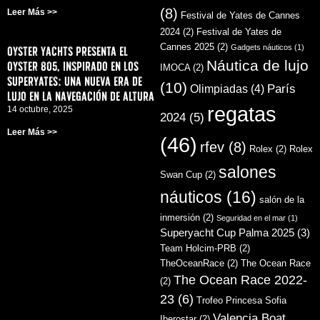
(8)
Leer Más >>
Festival de Yates de Cannes
2024
(2)
Festival de Yates de
Cannes 2025
(2)
Gadgets náuticos
(1)
Oyster Yachts presenta el
Náutica de lujo
Oyster 805, inspirado en los
IMOCA
(2)
superyates: una nueva era de
(10)
París
Olimpiadas
(4)
lujo en la navegación de altura
regatas
14 octubre, 2025
2024
(5)
Leer Más >>
(46)
rfev
(8)
Rolex
(2)
Rolex
salones
Swan Cup
(2)
náuticos
(16)
salón de la
inmersión
(2)
Seguridad en el mar
(1)
Superyacht Cup Palma 2025
(3)
Team Holcim-PRB
(2)
TheOceanRace
(2)
The Ocean Race
The Ocean Race 2022-
(2)
23
(6)
Trofeo Princesa Sofia
Valencia Boat
Iberostar
(2)