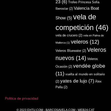
23
(6)
Trofeo Princesa Sofia
Valencia Boat
Iberostar
(2)
vela de
Show
(5)
competición
(46)
vela de crucero
(2)
vela en Palma de
veleros
(12)
Mallorca
(1)
Veleros
Veleros Bluewater
(2)
nuevos
(14)
Veleros
vendée globe
Ocasión
(2)
(11)
vuelta al mundo en solitario
yates de lujo
(7)
(2)
Àlex
Pella
(2)
Politica de privacidad
© 2023
EHTU.COM
-
BARCOSAVELA.COM
-
WEB24.CAT