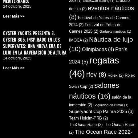
Mediterráneo
Crucero
2025
(1)
ClubSwan Racing
(1)
24 octubre, 2025
eventos náuticos
de lujo
(2)
(8)
Leer Más >>
Festival de Yates de Cannes
2024
(2)
Festival de Yates de
Cannes 2025
(2)
Gadgets náuticos
(1)
Oyster Yachts presenta el
Náutica de lujo
Oyster 805, inspirado en los
IMOCA
(2)
superyates: una nueva era de
(10)
París
Olimpiadas
(4)
lujo en la navegación de altura
regatas
14 octubre, 2025
2024
(5)
Leer Más >>
(46)
rfev
(8)
Rolex
(2)
Rolex
salones
Swan Cup
(2)
náuticos
(16)
salón de la
inmersión
(2)
Seguridad en el mar
(1)
Superyacht Cup Palma 2025
(3)
Team Holcim-PRB
(2)
TheOceanRace
(2)
The Ocean Race
The Ocean Race 2022-
(2)