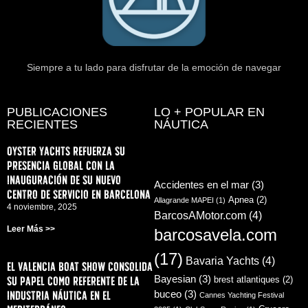
Siempre a tu lado para disfrutar de la emoción de navegar
PUBLICACIONES
LO + POPULAR EN
RECIENTES
NÁUTICA
Oyster Yachts refuerza su
presencia global con la
inauguración de su nuevo
Accidentes en el mar
(3)
centro de servicio en Barcelona
Apnea
(2)
Allagrande MAPEI
(1)
4 noviembre, 2025
BarcosAMotor.com
(4)
Leer Más >>
barcosavela.com
(17)
Bavaria Yachts
(4)
El Valencia Boat Show consolida
su papel como referente de la
Bayesian
(3)
brest atlantiques
(2)
industria náutica en el
buceo
(3)
Cannes Yachting Festival