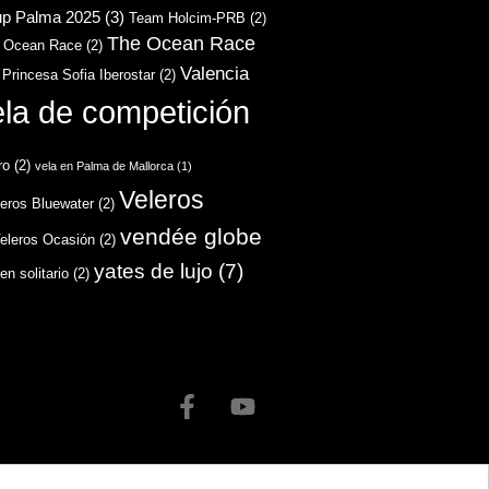
up Palma 2025
(3)
Team Holcim-PRB
(2)
The Ocean Race
 Ocean Race
(2)
Valencia
 Princesa Sofia Iberostar
(2)
ela de competición
ro
(2)
vela en Palma de Mallorca
(1)
Veleros
leros Bluewater
(2)
vendée globe
eleros Ocasión
(2)
yates de lujo
(7)
en solitario
(2)