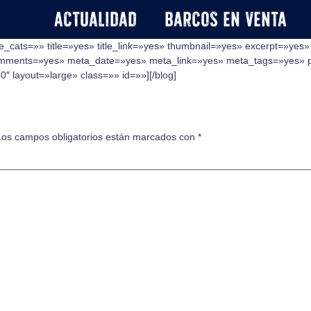
Actualidad
Barcos en venta
e_cats=»» title=»yes» title_link=»yes» thumbnail=»yes» excerpt=»yes
ments=»yes» meta_date=»yes» meta_link=»yes» meta_tags=»yes» pag
 layout=»large» class=»» id=»»][/blog]
Los campos obligatorios están marcados con
*