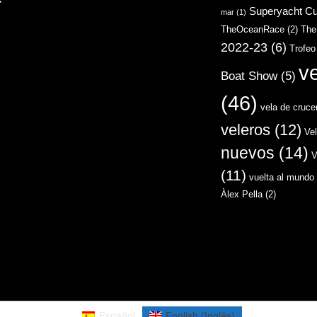
>
Superyacht C
mar
(1)
TheOceanRace
(2)
The
2022-23
(6)
Trofeo
v
Boat Show
(5)
(46)
vela de cruce
veleros
(12)
Ve
nuevos
(14)
V
(11)
vuelta al mundo 
Àlex Pella
(2)
Español
English
(
Inglés
)