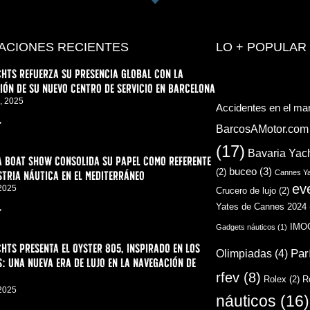
ACIONES RECIENTES
LO + POPULAR
hts refuerza su presencia global con la
ón de su nuevo centro de servicio en Barcelona
, 2025
Accidentes en el ma
>
BarcosAMotor.com
(17)
Bavaria Yac
a Boat Show consolida su papel como referente
buceo
(3)
(2)
stria náutica en el Mediterráneo
Cannes Ya
ev
 2025
Crucero de lujo
(2)
Yates de Cannes 2024
>
IMO
Gadgets náuticos
(1)
hts presenta el Oyster 805, inspirado en los
Par
Olimpiadas
(4)
: una nueva era de lujo en la navegación de
rfev
(8)
Rolex
(2)
R
 2025
náuticos
(16)