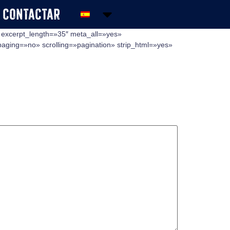
Contactar
» excerpt_length=»35″ meta_all=»yes»
ing=»no» scrolling=»pagination» strip_html=»yes»