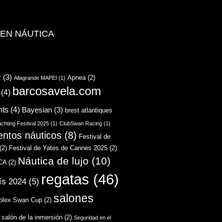
 EN NÁUTICA
r
(3)
Apnea
(2)
Allagrande MAPEI
(1)
barcosavela.com
(4)
hts
(4)
Bayesian
(3)
brest atlantiques
chting Festival 2025
(1)
ClubSwan Racing
(1)
entos náuticos
(8)
Festival de
(2)
Festival de Yates de Cannes 2025
(2)
Náutica de lujo
(10)
CA
(2)
regatas
(46)
ís 2024
(5)
salones
olex Swan Cup
(2)
salón de la inmersión
(2)
Seguridad en el