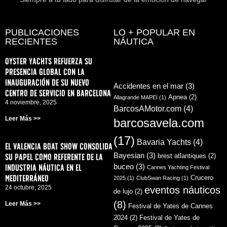
PUBLICACIONES
LO + POPULAR EN
RECIENTES
NÁUTICA
Oyster Yachts refuerza su
presencia global con la
inauguración de su nuevo
Accidentes en el mar
(3)
centro de servicio en Barcelona
Apnea
(2)
Allagrande MAPEI
(1)
4 noviembre, 2025
BarcosAMotor.com
(4)
Leer Más >>
barcosavela.com
(17)
Bavaria Yachts
(4)
El Valencia Boat Show consolida
su papel como referente de la
Bayesian
(3)
brest atlantiques
(2)
industria náutica en el
buceo
(3)
Cannes Yachting Festival
Mediterráneo
Crucero
2025
(1)
ClubSwan Racing
(1)
24 octubre, 2025
eventos náuticos
de lujo
(2)
(8)
Leer Más >>
Festival de Yates de Cannes
2024
(2)
Festival de Yates de