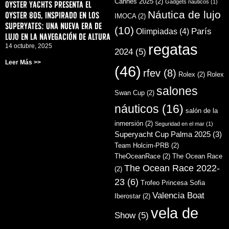
Cannes 2025
(2)
Gadgets náuticos
(1)
Oyster Yachts presenta el
Náutica de lujo
Oyster 805, inspirado en los
IMOCA
(2)
superyates: una nueva era de
(10)
París
Olimpiadas
(4)
lujo en la navegación de altura
regatas
14 octubre, 2025
2024
(5)
Leer Más >>
(46)
rfev
(8)
Rolex
(2)
Rolex
salones
Swan Cup
(2)
náuticos
(16)
salón de la
inmersión
(2)
Seguridad en el mar
(1)
Superyacht Cup Palma 2025
(3)
Team Holcim-PRB
(2)
TheOceanRace
(2)
The Ocean Race
The Ocean Race 2022-
(2)
23
(6)
Trofeo Princesa Sofia
Valencia Boat
Iberostar
(2)
vela de
Show
(5)