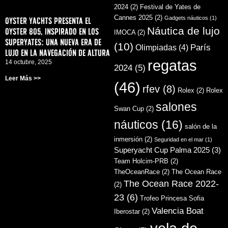
2024
(2)
Festival de Yates de
Cannes 2025
(2)
Gadgets náuticos
(1)
Oyster Yachts presenta el
Náutica de lujo
Oyster 805, inspirado en los
IMOCA
(2)
superyates: una nueva era de
(10)
París
Olimpiadas
(4)
lujo en la navegación de altura
regatas
14 octubre, 2025
2024
(5)
Leer Más >>
(46)
rfev
(8)
Rolex
(2)
Rolex
salones
Swan Cup
(2)
náuticos
(16)
salón de la
inmersión
(2)
Seguridad en el mar
(1)
Superyacht Cup Palma 2025
(3)
Team Holcim-PRB
(2)
TheOceanRace
(2)
The Ocean Race
The Ocean Race 2022-
(2)
23
(6)
Trofeo Princesa Sofia
Valencia Boat
Iberostar
(2)