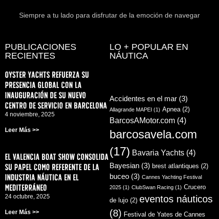
Siempre a tu lado para disfrutar de la emoción de navegar
PUBLICACIONES
LO + POPULAR EN
RECIENTES
NÁUTICA
Oyster Yachts refuerza su
presencia global con la
inauguración de su nuevo
Accidentes en el mar
(3)
centro de servicio en Barcelona
Apnea
(2)
Allagrande MAPEI
(1)
4 noviembre, 2025
BarcosAMotor.com
(4)
Leer Más >>
barcosavela.com
(17)
Bavaria Yachts
(4)
El Valencia Boat Show consolida
su papel como referente de la
Bayesian
(3)
brest atlantiques
(2)
industria náutica en el
buceo
(3)
Cannes Yachting Festival
Mediterráneo
Crucero
2025
(1)
ClubSwan Racing
(1)
24 octubre, 2025
eventos náuticos
de lujo
(2)
(8)
Leer Más >>
Festival de Yates de Cannes