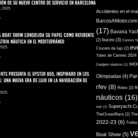
ón de su nuevo centro de servicio en Barcelona
, 2025
Accidentes en el ma
>
BarcosAMotor.com
(17)
Bavaria Yac
a Boat Show consolida su papel como referente
buceo
(3)
(2)
stria náutica en el Mediterráneo
Cannes Ya
ev
 2025
Crucero de lujo
(2)
Yates de Cannes 2024
>
IMO
Gadgets náuticos
(1)
hts presenta el Oyster 805, inspirado en los
Par
Olimpiadas
(4)
: una nueva era de lujo en la navegación de
rfev
(8)
Rolex
(2)
R
 2025
náuticos
(16)
>
Superyacht C
mar
(1)
TheOceanRace
(2)
The
2022-23
(6)
Trofeo
v
Boat Show
(5)