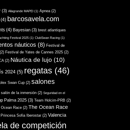
r
(3)
Apnea
(2)
Allagrande MAPEI
(1)
barcosavela.com
(4)
hts
(4)
Bayesian
(3)
brest atlantiques
chting Festival 2025
(1)
ClubSwan Racing
(1)
entos náuticos
(8)
Festival de
(2)
Festival de Yates de Cannes 2025
(2)
Náutica de lujo
(10)
CA
(2)
regatas
(46)
ís 2024
(5)
salones
olex Swan Cup
(2)
salón de la inmersión
(2)
Seguridad en el
up Palma 2025
(3)
Team Holcim-PRB
(2)
The Ocean Race
 Ocean Race
(2)
Valencia
 Princesa Sofia Iberostar
(2)
ela de competición