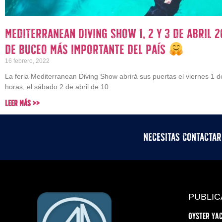
Mediterranean Diving Show 1, 2 y 3 de abril 2
de buceo más importante del país
16 febrero, 2022
La feria Mediterranean Diving Show abrirá sus puertas el viernes 1 d
horas, el sábado 2 de abril de 10
Leer Más >>
Necesitas contacta
PUBLIC
Oyster Yac