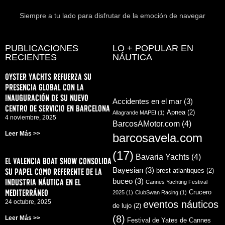
Siempre a tu lado para disfrutar de la emoción de navegar
PUBLICACIONES
LO + POPULAR EN
RECIENTES
NÁUTICA
Oyster Yachts refuerza su
presencia global con la
inauguración de su nuevo
Accidentes en el mar
(3)
centro de servicio en Barcelona
Apnea
(2)
Allagrande MAPEI
(1)
4 noviembre, 2025
BarcosAMotor.com
(4)
Leer Más >>
barcosavela.com
(17)
Bavaria Yachts
(4)
El Valencia Boat Show consolida
su papel como referente de la
Bayesian
(3)
brest atlantiques
(2)
industria náutica en el
buceo
(3)
Cannes Yachting Festival
Mediterráneo
Crucero
2025
(1)
ClubSwan Racing
(1)
24 octubre, 2025
eventos náuticos
de lujo
(2)
(8)
Leer Más >>
Festival de Yates de Cannes