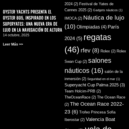
2024
(2)
Festival de Yates de
Cannes 2025
(2)
Gadgets náuticos
(1)
Oyster Yachts presenta el
Náutica de lujo
Oyster 805, inspirado en los
IMOCA
(2)
superyates: una nueva era de
(10)
París
Olimpiadas
(4)
lujo en la navegación de altura
regatas
14 octubre, 2025
2024
(5)
Leer Más >>
(46)
rfev
(8)
Rolex
(2)
Rolex
salones
Swan Cup
(2)
náuticos
(16)
salón de la
inmersión
(2)
Seguridad en el mar
(1)
Superyacht Cup Palma 2025
(3)
Team Holcim-PRB
(2)
TheOceanRace
(2)
The Ocean Race
The Ocean Race 2022-
(2)
23
(6)
Trofeo Princesa Sofia
Valencia Boat
Iberostar
(2)