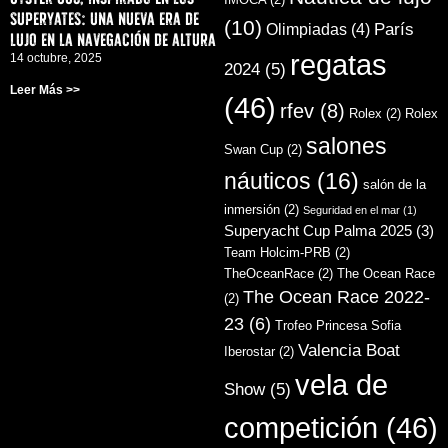
superyates: una nueva era de
(10)
París
Olimpiadas
(4)
lujo en la navegación de altura
regatas
14 octubre, 2025
2024
(5)
Leer Más >>
(46)
rfev
(8)
Rolex
(2)
Rolex
salones
Swan Cup
(2)
náuticos
(16)
salón de la
inmersión
(2)
Seguridad en el mar
(1)
Superyacht Cup Palma 2025
(3)
Team Holcim-PRB
(2)
TheOceanRace
(2)
The Ocean Race
The Ocean Race 2022-
(2)
23
(6)
Trofeo Princesa Sofia
Valencia Boat
Iberostar
(2)
vela de
Show
(5)
competición
(46)