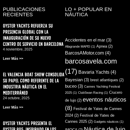
PUBLICACIONES
LO + POPULAR EN
RECIENTES
NÁUTICA
Oyster Yachts refuerza su
presencia global con la
inauguración de su nuevo
Accidentes en el mar
(3)
centro de servicio en Barcelona
Apnea
(2)
Allagrande MAPEI
(1)
4 noviembre, 2025
BarcosAMotor.com
(4)
Leer Más >>
barcosavela.com
(17)
Bavaria Yachts
(4)
El Valencia Boat Show consolida
su papel como referente de la
Bayesian
(3)
brest atlantiques
(2)
industria náutica en el
buceo
(3)
Cannes Yachting Festival
Mediterráneo
Crucero
2025
(1)
ClubSwan Racing
(1)
24 octubre, 2025
eventos náuticos
de lujo
(2)
(8)
Leer Más >>
Festival de Yates de Cannes
2024
(2)
Festival de Yates de
Cannes 2025
(2)
Gadgets náuticos
(1)
Oyster Yachts presenta el
Náutica de lujo
Oyster 805, inspirado en los
IMOCA
(2)