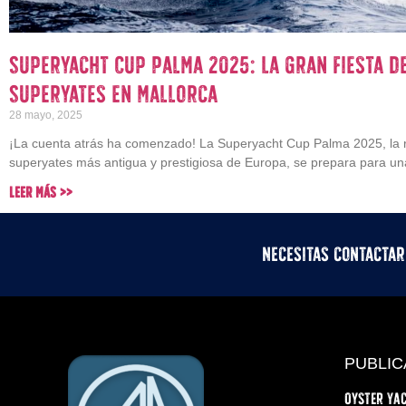
Superyacht Cup Palma 2025: La Gran Fiesta d
Superyates en Mallorca
28 mayo, 2025
¡La cuenta atrás ha comenzado! La Superyacht Cup Palma 2025, la 
superyates más antigua y prestigiosa de Europa, se prepara para un
Leer Más >>
Necesitas contacta
PUBLIC
Oyster Yac