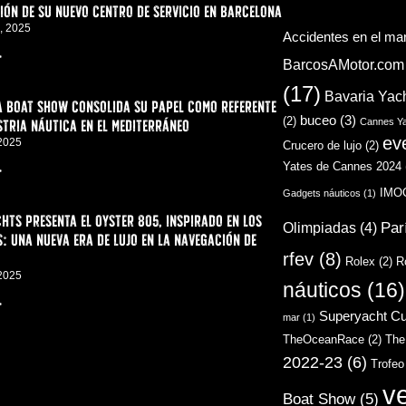
ón de su nuevo centro de servicio en Barcelona
, 2025
Accidentes en el ma
>
BarcosAMotor.com
(17)
Bavaria Yac
a Boat Show consolida su papel como referente
buceo
(3)
(2)
stria náutica en el Mediterráneo
Cannes Ya
ev
 2025
Crucero de lujo
(2)
Yates de Cannes 2024
>
IMO
Gadgets náuticos
(1)
hts presenta el Oyster 805, inspirado en los
Par
Olimpiadas
(4)
: una nueva era de lujo en la navegación de
rfev
(8)
Rolex
(2)
R
 2025
náuticos
(16)
>
Superyacht C
mar
(1)
TheOceanRace
(2)
The
2022-23
(6)
Trofeo
v
Boat Show
(5)