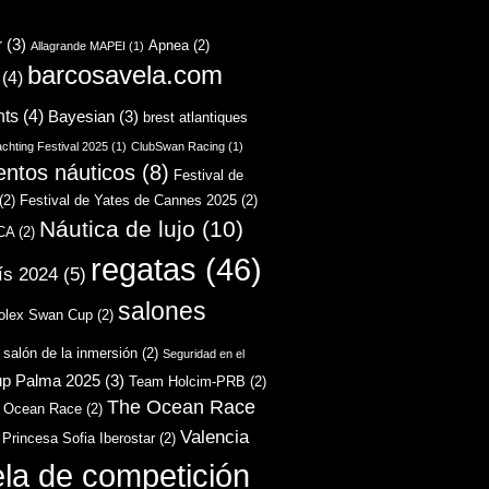
r
(3)
Apnea
(2)
Allagrande MAPEI
(1)
barcosavela.com
(4)
hts
(4)
Bayesian
(3)
brest atlantiques
chting Festival 2025
(1)
ClubSwan Racing
(1)
entos náuticos
(8)
Festival de
(2)
Festival de Yates de Cannes 2025
(2)
Náutica de lujo
(10)
CA
(2)
regatas
(46)
ís 2024
(5)
salones
olex Swan Cup
(2)
salón de la inmersión
(2)
Seguridad en el
up Palma 2025
(3)
Team Holcim-PRB
(2)
The Ocean Race
 Ocean Race
(2)
Valencia
 Princesa Sofia Iberostar
(2)
ela de competición