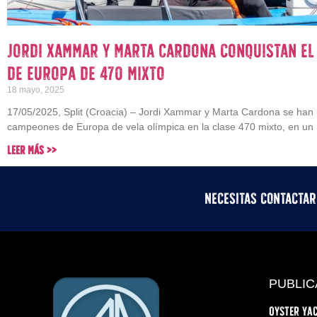
Jordi Xammar y Marta Cardona conquistan e
de Europa de 470 mixto
18 mayo, 2025
17/05/2025, Split (Croacia) – Jordi Xammar y Marta Cardona se han
campeones de Europa de vela olímpica en la clase 470 mixto, en un
Leer Más >>
Necesitas contacta
PUBLIC
Oyster Yac