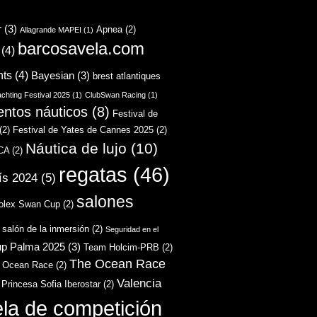
r
(3)
Apnea
(2)
Allagrande MAPEI
(1)
barcosavela.com
(4)
hts
(4)
Bayesian
(3)
brest atlantiques
chting Festival 2025
(1)
ClubSwan Racing
(1)
entos náuticos
(8)
Festival de
(2)
Festival de Yates de Cannes 2025
(2)
Náutica de lujo
(10)
CA
(2)
regatas
(46)
ís 2024
(5)
salones
olex Swan Cup
(2)
salón de la inmersión
(2)
Seguridad en el
up Palma 2025
(3)
Team Holcim-PRB
(2)
The Ocean Race
 Ocean Race
(2)
Valencia
 Princesa Sofia Iberostar
(2)
ela de competición