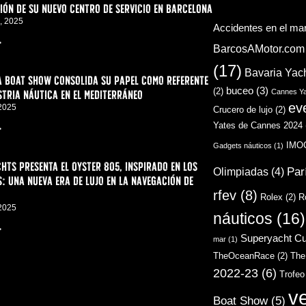
ón de su nuevo centro de servicio en Barcelona
, 2025
Accidentes en el ma
>
BarcosAMotor.com
(17)
Bavaria Yac
a Boat Show consolida su papel como referente
buceo
(3)
(2)
stria náutica en el Mediterráneo
Cannes Ya
ev
 2025
Crucero de lujo
(2)
Yates de Cannes 2024
>
IMO
Gadgets náuticos
(1)
hts presenta el Oyster 805, inspirado en los
Par
Olimpiadas
(4)
: una nueva era de lujo en la navegación de
rfev
(8)
Rolex
(2)
R
 2025
náuticos
(16)
>
Superyacht C
mar
(1)
TheOceanRace
(2)
The
2022-23
(6)
Trofeo
v
Boat Show
(5)