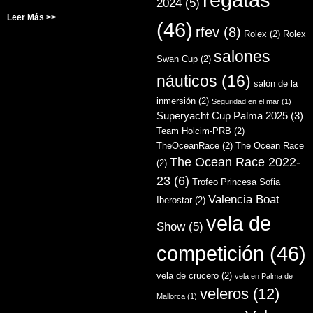
2024
(5)
Leer Más >>
(46)
rfev
(8)
Rolex
(2)
Rolex
salones
Swan Cup
(2)
náuticos
(16)
salón de la
inmersión
(2)
Seguridad en el mar
(1)
Superyacht Cup Palma 2025
(3)
Team Holcim-PRB
(2)
TheOceanRace
(2)
The Ocean Race
The Ocean Race 2022-
(2)
23
(6)
Trofeo Princesa Sofia
Valencia Boat
Iberostar
(2)
vela de
Show
(5)
competición
(46)
vela de crucero
(2)
vela en Palma de
veleros
(12)
Mallorca
(1)