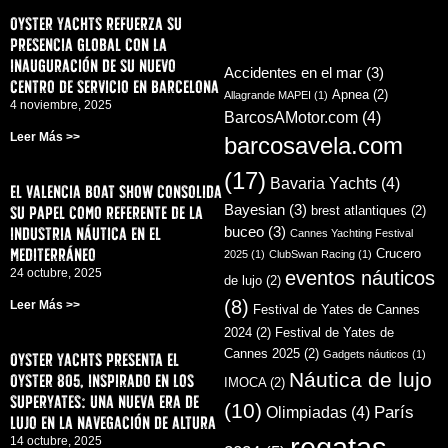
Oyster Yachts refuerza su
presencia global con la
inauguración de su nuevo
Accidentes en el mar
(3)
centro de servicio en Barcelona
Apnea
(2)
Allagrande MAPEI
(1)
4 noviembre, 2025
BarcosAMotor.com
(4)
Leer Más >>
barcosavela.com
(17)
Bavaria Yachts
(4)
El Valencia Boat Show consolida
su papel como referente de la
Bayesian
(3)
brest atlantiques
(2)
industria náutica en el
buceo
(3)
Cannes Yachting Festival
Mediterráneo
Crucero
2025
(1)
ClubSwan Racing
(1)
24 octubre, 2025
eventos náuticos
de lujo
(2)
(8)
Leer Más >>
Festival de Yates de Cannes
2024
(2)
Festival de Yates de
Cannes 2025
(2)
Gadgets náuticos
(1)
Oyster Yachts presenta el
Náutica de lujo
Oyster 805, inspirado en los
IMOCA
(2)
superyates: una nueva era de
(10)
París
Olimpiadas
(4)
lujo en la navegación de altura
regatas
14 octubre, 2025