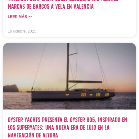
Marcas de Barcos a Vela en Valencia
LEER MÁS >>
10 octubre, 2025
Oyster Yachts presenta el Oyster 805, inspirado en
los superyates: una nueva era de lujo en la
navegación de altura