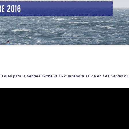
be 2016
0 días para la Vendée Globe 2016 que tendrá salida en
Les Sables
d’