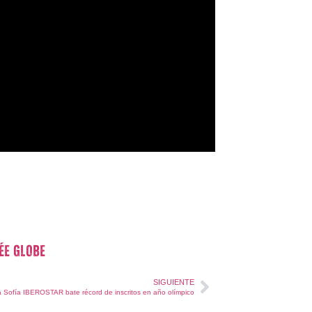
ée globe
SIGUIENTE
a Sofía IBEROSTAR bate récord de inscritos en año olímpico