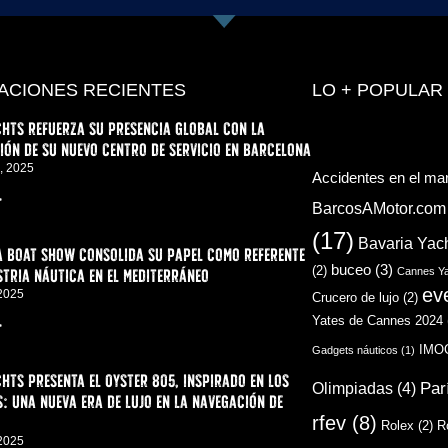
ACIONES RECIENTES
LO + POPULAR
hts refuerza su presencia global con la
ón de su nuevo centro de servicio en Barcelona
, 2025
Accidentes en el ma
>
BarcosAMotor.com
(17)
Bavaria Yac
a Boat Show consolida su papel como referente
buceo
(3)
(2)
stria náutica en el Mediterráneo
Cannes Ya
ev
 2025
Crucero de lujo
(2)
Yates de Cannes 2024
>
IMO
Gadgets náuticos
(1)
hts presenta el Oyster 805, inspirado en los
Par
Olimpiadas
(4)
: una nueva era de lujo en la navegación de
rfev
(8)
Rolex
(2)
R
 2025