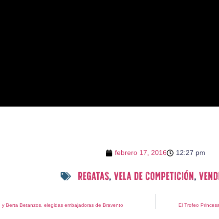
febrero 17, 2016
12:27 pm
regatas
,
vela de competición
,
vend
y Berta Betanzos, elegidas embajadoras de Bravento
El Trofeo Princes