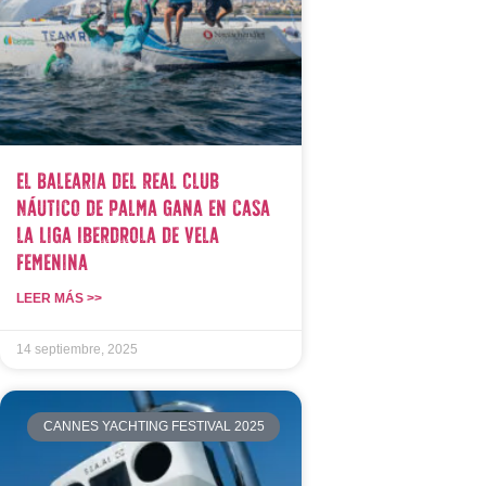
El Balearia del Real Club
Náutico de Palma gana en casa
la Liga Iberdrola de Vela
Femenina
LEER MÁS >>
14 septiembre, 2025
CANNES YACHTING FESTIVAL 2025