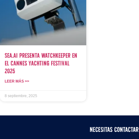
SEA.AI Presenta Watchkeeper en
el Cannes Yachting Festival
2025
LEER MÁS >>
8 septiembre, 2025
Necesitas contacta