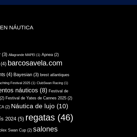
 EN NÁUTICA
r
(3)
Apnea
(2)
Allagrande MAPEI
(1)
barcosavela.com
(4)
hts
(4)
Bayesian
(3)
brest atlantiques
chting Festival 2025
(1)
ClubSwan Racing
(1)
entos náuticos
(8)
Festival de
(2)
Festival de Yates de Cannes 2025
(2)
Náutica de lujo
(10)
CA
(2)
regatas
(46)
ís 2024
(5)
salones
olex Swan Cup
(2)