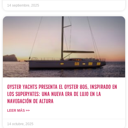
14 septiembre, 2025
Oyster Yachts presenta el Oyster 805, inspirado en
los superyates: una nueva era de lujo en la
navegación de altura
LEER MÁS >>
14 octubre, 2025