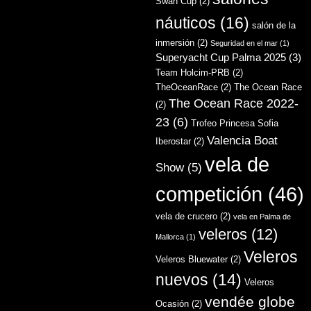
Swan Cup
(2)
náuticos
(16)
salón de la
inmersión
(2)
Seguridad en el mar
(1)
Superyacht Cup Palma 2025
(3)
Team Holcim-PRB
(2)
TheOceanRace
(2)
The Ocean Race
The Ocean Race 2022-
(2)
23
(6)
Trofeo Princesa Sofia
Valencia Boat
Iberostar
(2)
vela de
Show
(5)
competición
(46)
vela de crucero
(2)
vela en Palma de
veleros
(12)
Mallorca
(1)
Veleros
Veleros Bluewater
(2)
nuevos
(14)
Veleros
vendée globe
Ocasión
(2)