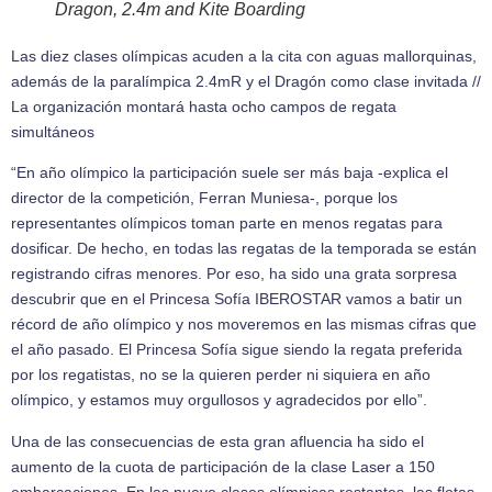
Dragon, 2.4m and Kite Boarding
Las diez clases olímpicas acuden a la cita con aguas mallorquinas,
además de la paralímpica 2.4mR y el Dragón como clase invitada //
La organización montará hasta ocho campos de regata
simultáneos
“En año olímpico la participación suele ser más baja -explica el
director de la competición, Ferran Muniesa-, porque los
representantes olímpicos toman parte en menos regatas para
dosificar. De hecho, en todas las regatas de la temporada se están
registrando cifras menores. Por eso, ha sido una grata sorpresa
descubrir que en el Princesa Sofía IBEROSTAR vamos a batir un
récord de año olímpico y nos moveremos en las mismas cifras que
el año pasado. El Princesa Sofía sigue siendo la regata preferida
por los regatistas, no se la quieren perder ni siquiera en año
olímpico, y estamos muy orgullosos y agradecidos por ello”.
Una de las consecuencias de esta gran afluencia ha sido el
aumento de la cuota de participación de la clase Laser a 150
embarcaciones. En las nueve clases olímpicas restantes, las flotas