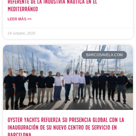
referente de la industria náutica en el
Mediterráneo
LEER MÁS >>
24 octubre, 2025
BARCOSAVELA.COM
Oyster Yachts refuerza su presencia global con la
inauguración de su nuevo centro de servicio en
Barcelona