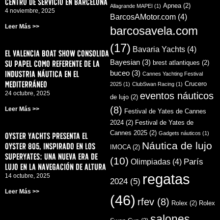
centro de servicio en Barcelona
Apnea
(2)
Allagrande MAPEI
(1)
4 noviembre, 2025
BarcosAMotor.com
(4)
Leer Más >>
barcosavela.com
(17)
Bavaria Yachts
(4)
El Valencia Boat Show consolida
su papel como referente de la
Bayesian
(3)
brest atlantiques
(2)
industria náutica en el
buceo
(3)
Cannes Yachting Festival
Mediterráneo
Crucero
2025
(1)
ClubSwan Racing
(1)
24 octubre, 2025
eventos náuticos
de lujo
(2)
(8)
Leer Más >>
Festival de Yates de Cannes
2024
(2)
Festival de Yates de
Cannes 2025
(2)
Gadgets náuticos
(1)
Oyster Yachts presenta el
Náutica de lujo
Oyster 805, inspirado en los
IMOCA
(2)
superyates: una nueva era de
(10)
París
Olimpiadas
(4)
lujo en la navegación de altura
regatas
14 octubre, 2025
2024
(5)
Leer Más >>
(46)
rfev
(8)
Rolex
(2)
Rolex
salones