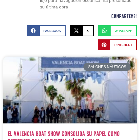
lujo para navegación oceánica, ha presentado
su última obra
Comparteme!
FACEBOOK
X
WHATSAPP
PINTEREST
SALONES NÁUTICOS
El Valencia Boat Show consolida su papel como